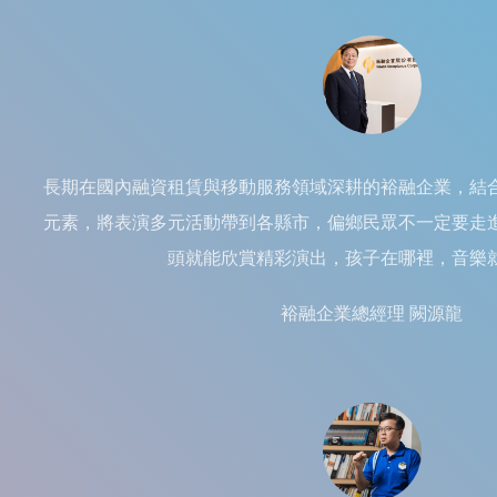
長期在國內融資租賃與移動服務領域深耕的裕融企業，結
元素，將表演多元活動帶到各縣市，偏鄉民眾不一定要走
頭就能欣賞精彩演出，孩子在哪裡，音樂
裕融企業總經理 闕源龍