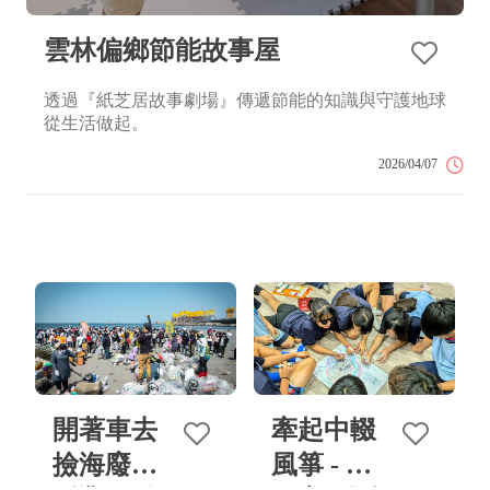
雲林偏鄉節能故事屋
透過『紙芝居故事劇場』傳遞節能的知識與守護地球
從生活做起。
2026/04/07
開著車去
牽起中輟
撿海廢：
風箏 - 學