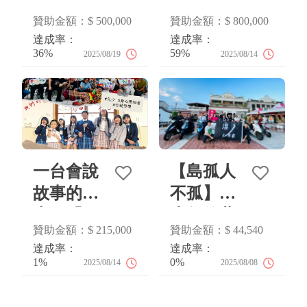
淨灘行動
習永不斷
贊助金額：$ 500,000
贊助金額：$ 800,000
車上路！
線
達成率：
達成率：
36%
59%
2025/08/19
2025/08/14
一台會說
【島孤人
故事的
不孤】為
車，「放
少年的夢
贊助金額：$ 215,000
贊助金額：$ 44,540
送」每個
想裝上輪
達成率：
達成率：
渴望被聽
胎
1%
0%
2025/08/14
2025/08/08
見的聲音