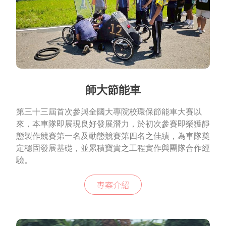
師大節能車
第三十三屆首次參與全國大專院校環保節能車大賽以
來，本車隊即展現良好發展潛力，於初次參賽即榮獲靜
態製作競賽第一名及動態競賽第四名之佳績，為車隊奠
定穩固發展基礎，並累積寶貴之工程實作與團隊合作經
驗。
專案介紹