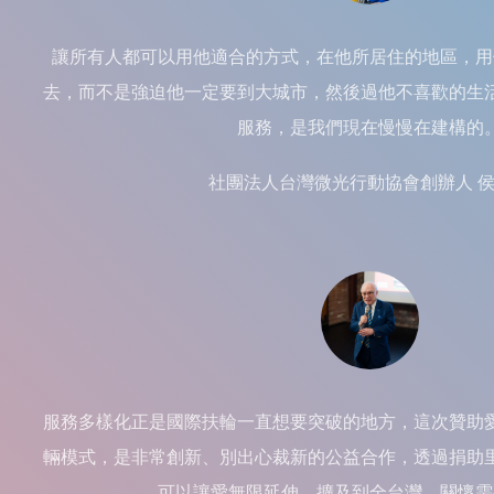
讓所有人都可以用他適合的方式，在他所居住的地區，用
去，而不是強迫他一定要到大城市，然後過他不喜歡的生
服務，是我們現在慢慢在建構的
社團法人台灣微光行動協會創辦人 
服務多樣化正是國際扶輪一直想要突破的地方，這次贊助
輛模式，是非常創新、別出心裁新的公益合作，透過捐助
可以讓愛無限延伸、擴及到全台灣，關懷需