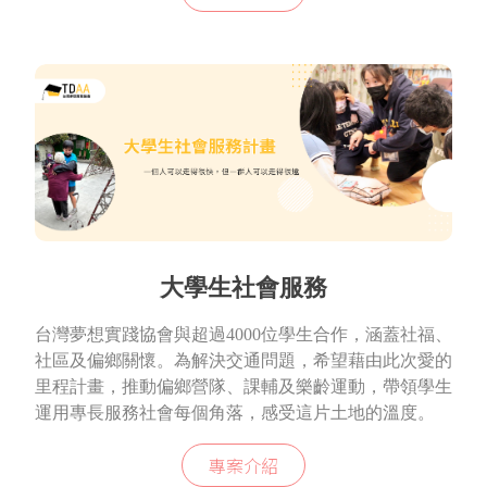
大學生社會服務
台灣夢想實踐協會與超過4000位學生合作，涵蓋社福、
社區及偏鄉關懷。為解決交通問題，希望藉由此次愛的
里程計畫，推動偏鄉營隊、課輔及樂齡運動，帶領學生
運用專長服務社會每個角落，感受這片土地的溫度。
專案介紹