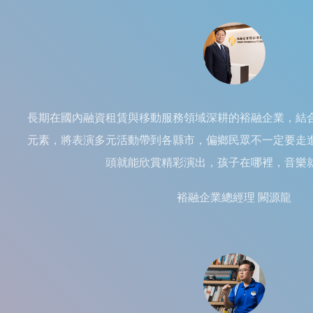
長期在國內融資租賃與移動服務領域深耕的裕融企業，結
元素，將表演多元活動帶到各縣市，偏鄉民眾不一定要走
頭就能欣賞精彩演出，孩子在哪裡，音樂
裕融企業總經理 闕源龍