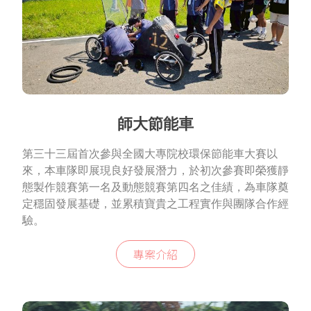
師大節能車
第三十三屆首次參與全國大專院校環保節能車大賽以
來，本車隊即展現良好發展潛力，於初次參賽即榮獲靜
態製作競賽第一名及動態競賽第四名之佳績，為車隊奠
定穩固發展基礎，並累積寶貴之工程實作與團隊合作經
驗。
專案介紹