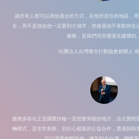
讓所有人都可以用他適合的方式，在他所居住的地區，用
去，而不是強迫他一定要到大城市，然後過他不喜歡的生
服務，是我們現在慢慢在建構的
社團法人台灣微光行動協會創辦人 
服務多樣化正是國際扶輪一直想要突破的地方，這次贊助
輛模式，是非常創新、別出心裁新的公益合作，透過捐助
可以讓愛無限延伸、擴及到全台灣，關懷需