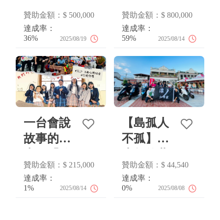
淨灘行動
習永不斷
贊助金額：$ 500,000
贊助金額：$ 800,000
車上路！
線
達成率：
達成率：
36%
59%
2025/08/19
2025/08/14
一台會說
【島孤人
故事的
不孤】為
車，「放
少年的夢
贊助金額：$ 215,000
贊助金額：$ 44,540
送」每個
想裝上輪
達成率：
達成率：
渴望被聽
胎
1%
0%
2025/08/14
2025/08/08
見的聲音