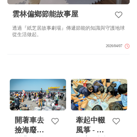
雲林偏鄉節能故事屋
透過『紙芝居故事劇場』傳遞節能的知識與守護地球
從生活做起。
2026/04/07
開著車去
牽起中輟
撿海廢：
風箏 - 學