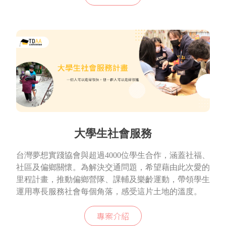
大學生社會服務
台灣夢想實踐協會與超過4000位學生合作，涵蓋社福、
社區及偏鄉關懷。為解決交通問題，希望藉由此次愛的
里程計畫，推動偏鄉營隊、課輔及樂齡運動，帶領學生
運用專長服務社會每個角落，感受這片土地的溫度。
專案介紹