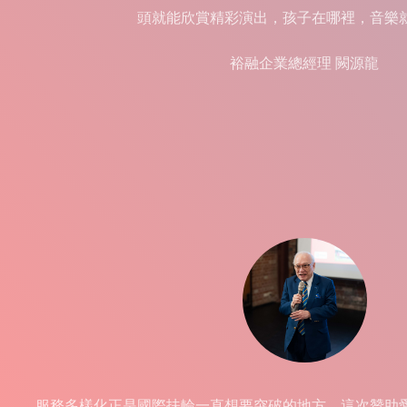
頭就能欣賞精彩演出，孩子在哪裡，音樂
裕融企業總經理 闕源龍
服務多樣化正是國際扶輪一直想要突破的地方，這次贊助