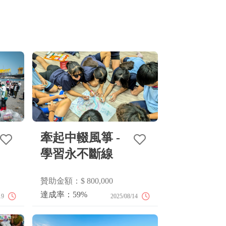
牽起中輟風箏 -
從產地到
學習永不斷線
桌的糧善
助數：1
贊助金額：$ 800,000
贊助金額：$ 400
達成率：59%
達成率：50%
19
2025/08/14