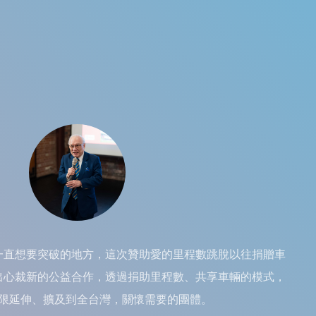
一直想要突破的地方，這次贊助愛的里程數跳脫以往捐贈車
出心裁新的公益合作，透過捐助里程數、共享車輛的模式，
限延伸、擴及到全台灣，關懷需要的團體。