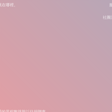
就在哪裡。
社團
愛的里程數跳脫以往捐贈車