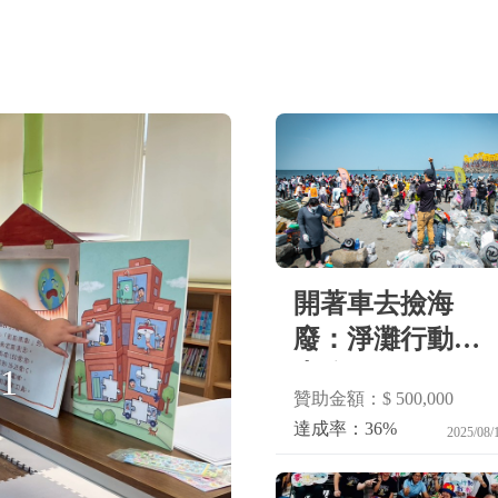
開著車去撿海
廢：淨灘行動車
上路！
1
贊
贊助金額：$ 500,000
達成率：36%
2025/08/