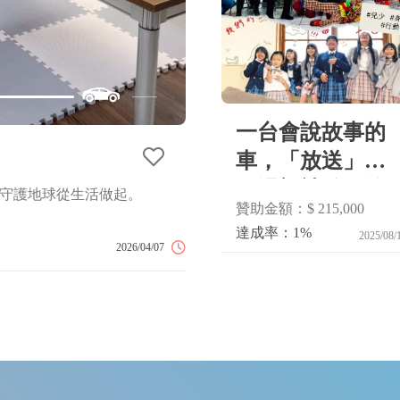
一台會說故事的
行動音樂教室全台計畫 
車，「放送」每
個渴望被聽見的
守護地球從生活做起。
「行動音樂教室」旨將音樂啟蒙
贊助金額：$ 215,000
及偏遠地區學校，以專業且高品
聲音
的不平等，讓弱勢、逆境孩子的
達成率：1%
2025/08/
2026/04/07