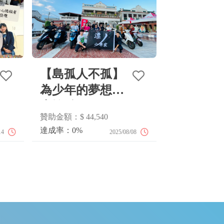
【島孤人不孤】
2026
為少年的夢想裝
上輪胎
體驗帶入醫療復健院所、兒童福利機構
路歧合作社致力推
贊助金額：$ 44,540
質的音樂教育陪伴孩子，消弭學習資源
暑假營隊與兒童劇
潛能也有平等的機會被啟發。
數」平台集結眾人
達成率：0%
14
2025/08/08
2026/04/02
信心。