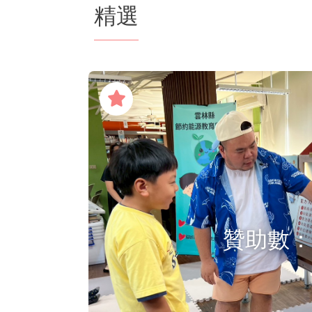
精選
贊助數：