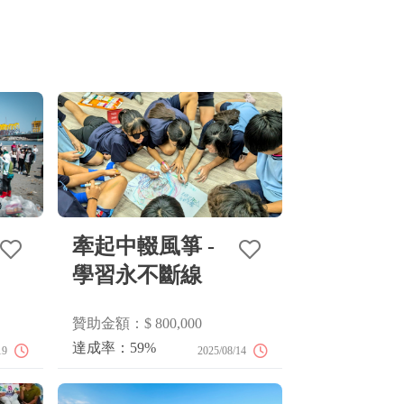
牽起中輟風箏 -
從產地到
學習永不斷線
桌的糧善
助數：1
贊助金額：$ 800,000
贊助金額：$ 400
達成率：59%
達成率：50%
19
2025/08/14