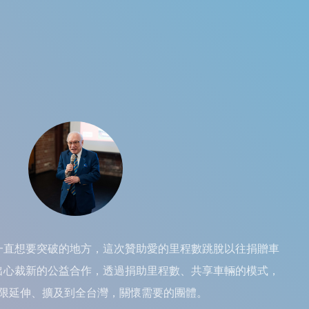
一直想要突破的地方，這次贊助愛的里程數跳脫以往捐贈車
出心裁新的公益合作，透過捐助里程數、共享車輛的模式，
限延伸、擴及到全台灣，關懷需要的團體。