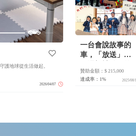
一台會說故事的
行動音樂教室全台計畫 
車，「放送」每
個渴望被聽見的
守護地球從生活做起。
「行動音樂教室」旨將音樂啟蒙
贊助金額：$ 215,000
及偏遠地區學校，以專業且高品
聲音
的不平等，讓弱勢、逆境孩子的
達成率：1%
2025/08/
2026/04/07