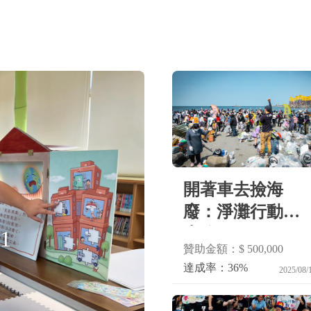
開著車去撿海
廢：淨灘行動車
上路！
1
贊
贊助金額：$ 500,000
達成率：36%
2025/08/