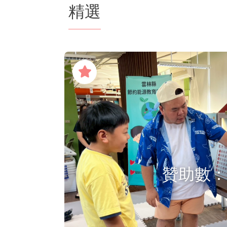
精選
贊助數：