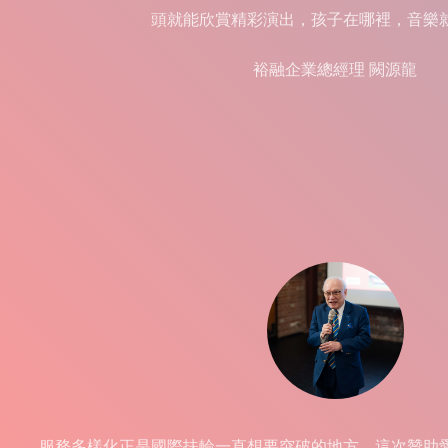
頭就能欣賞精彩演出，孩子在哪裡，音樂
裕融企業總經理 闕源龍
服務多樣化正是國際扶輪一直想要突破的地方，這次贊助