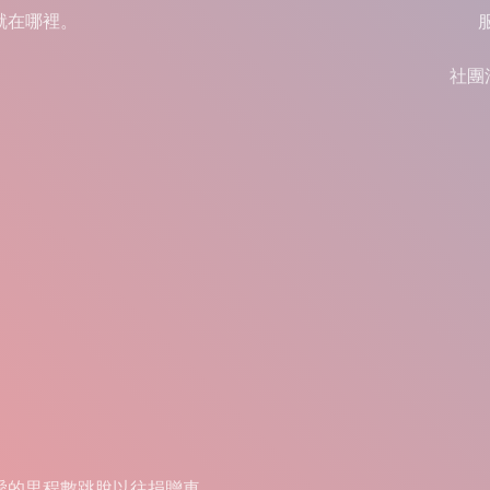
就在哪裡。
社團
愛的里程數跳脫以往捐贈車