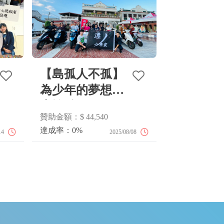
【島孤人不孤】
2026
為少年的夢想裝
上輪胎
體驗帶入醫療復健院所、兒童福利機構
路歧合作社致力推
贊助金額：$ 44,540
質的音樂教育陪伴孩子，消弭學習資源
暑假營隊與兒童劇
潛能也有平等的機會被啟發。
數」平台集結眾人
達成率：0%
14
2025/08/08
2026/04/02
信心。