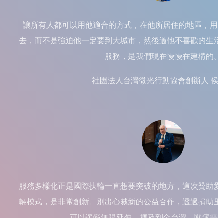
讓所有人都可以用他適合的方式，在他所居住的地區，用
去，而不是強迫他一定要到大城市，然後過他不喜歡的生
服務，是我們現在慢慢在建構的
社團法人台灣微光行動協會創辦人 
服務多樣化正是國際扶輪一直想要突破的地方，這次贊助
輛模式，是非常創新、別出心裁新的公益合作，透過捐助
可以讓愛無限延伸、擴及到全台灣，關懷需