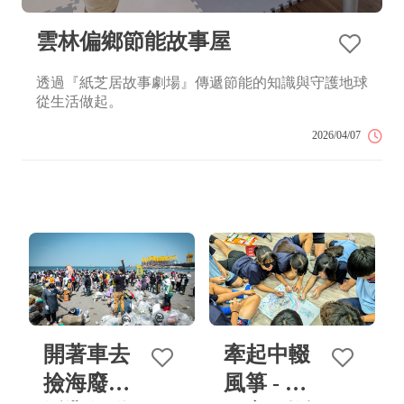
雲林偏鄉節能故事屋
透過『紙芝居故事劇場』傳遞節能的知識與守護地球
從生活做起。
2026/04/07
開著車去
牽起中輟
撿海廢：
風箏 - 學