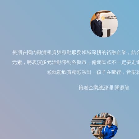
長期在國內融資租賃與移動服務領域深耕的裕融企業，結
元素，將表演多元活動帶到各縣市，偏鄉民眾不一定要走
頭就能欣賞精彩演出，孩子在哪裡，音樂
裕融企業總經理 闕源龍