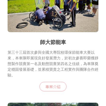
師大節能車
第三十三屆首次參與全國大專院校環保節能車大賽以
來，本車隊即展現良好發展潛力，於初次參賽即榮獲靜
態製作競賽第一名及動態競賽第四名之佳績，為車隊奠
定穩固發展基礎，並累積寶貴之工程實作與團隊合作經
驗。
專案介紹