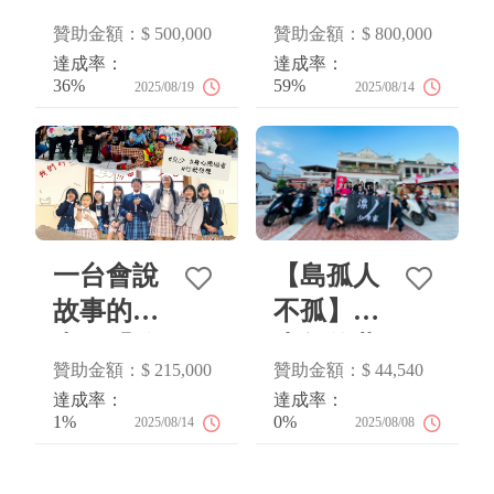
淨灘行動
習永不斷
贊助金額：$ 500,000
贊助金額：$ 800,000
車上路！
線
達成率：
達成率：
36%
59%
2025/08/19
2025/08/14
一台會說
【島孤人
故事的
不孤】為
車，「放
少年的夢
贊助金額：$ 215,000
贊助金額：$ 44,540
送」每個
想裝上輪
達成率：
達成率：
渴望被聽
胎
1%
0%
2025/08/14
2025/08/08
見的聲音