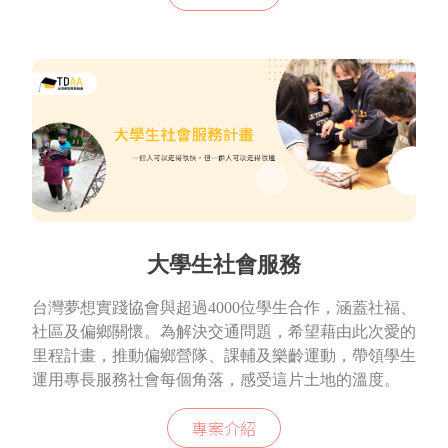
大學生社會服務
台灣夢想實踐協會與超過4000位學生合作，涵蓋社福、
社區及偏鄉關懷。為解決交通問題，希望藉由此次愛的
里程計畫，推動偏鄉營隊、課輔及樂齡運動，帶領學生
運用專長服務社會每個角落，感受這片土地的溫度。
專案介紹