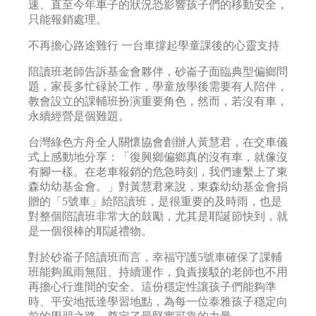
速、直至今年車子的狀況恐影響孩子們的移動安全，
只能報銷處理。
不再擔心路途難行 一台車撐起學童課後的心靈支持
陪讀班老師告訴基金會夥伴，砂崙子面臨典型偏鄉問
題，家長多忙碌於工作，學童放學後需要有人陪伴，
教會設立的課輔班扮演重要角色，然而，若沒有車，
永續經營是個難題。
台灣綠色方舟全人關懷協會創辦人黃慧君，在交車儀
式上感動地分享：「復興鄉偏鄉真的沒有車，就像沒
有腳一樣。在老車報銷的危急時刻，我們連繫上了東
森幼幼基金會。」對黃慧君來說，東森幼幼基金會捐
贈的「5號車」給陪讀班，是很重要的及時雨，也是
對整個陪讀班非常大的鼓勵，尤其是耶誕節快到，就
是一個很棒的耶誕禮物。
對於砂崙子陪讀班而言，幸福守護5號車確保了課輔
班能夠風雨無阻、持續運作，負責接駁的老師也不用
再擔心行進間的安全。這份穩定性讓孩子們能夠準
時、平安地抵達學習地點，為每一位泰雅孩子穩定向