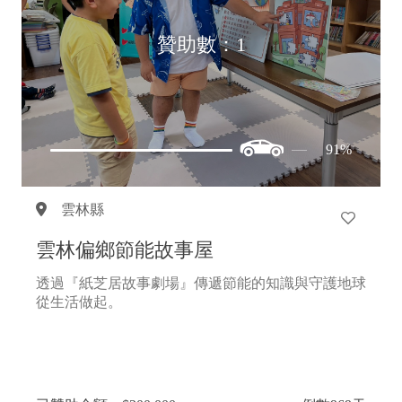
贊助數：1
91%
雲林縣
雲林偏鄉節能故事屋
透過『紙芝居故事劇場』傳遞節能的知識與守護地球
從生活做起。