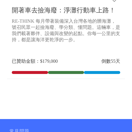
高雄市、
宜蘭縣、
新竹縣、
苗栗縣、
彰化縣、
開著車去撿海廢：淨灘行動車上路！
雲林縣、
嘉義縣、
屏東縣、
臺東縣、
花蓮縣、
澎湖縣、
基隆市、
新竹市、
嘉義市、
金門縣、
RE-THINK 每月帶著裝備深入台灣各地的髒海灘，
號召民眾一起撿海廢、學分類、懂問題。這輛車，是
連江縣
我們載著夥伴、設備與改變的起點。你每一公里的支
持，都是讓海洋更乾淨的一步。
已贊助金額：$179,000
倒數55天
常見問題