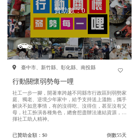
贊助數：0
0%
臺中市、
新竹縣、
彰化縣、
南投縣
行動關懷弱勢每一哩
社工一步一腳，開著車跨越不同縣市行政區到弱勢家
庭、獨老、逆境少年家中，給予支持送上溫飽，攜手
解決不如意事情，有的沒得吃、沒得住，甚至沒有父
母，社工扮演各種角色，總會想盡辦法連結資源，發
揮社工助人精神。
已贊助金額：$0
倒數55天