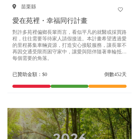
苗栗縣
愛在苑裡・幸福同行計畫
對許多苑裡偏鄉長輩而言，看似平凡的就醫或採買路
程，往往需要等待家人請假接送。本計畫希望透過愛
的里程募集車輛資源，打造安心接駁服務，讓長輩不
再因交通受限而困守家中，讓愛與陪伴隨著車輪抵達
每個需要的角落。
已贊助金額：$0
倒數452天