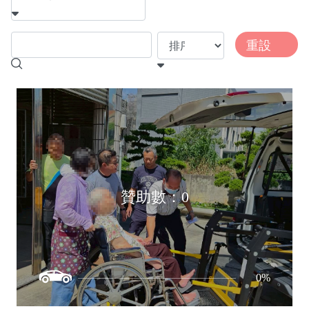
重設
贊助數：0
0%