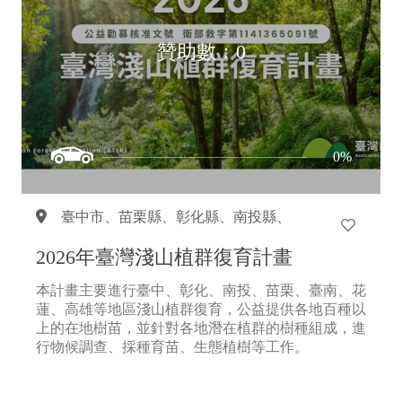
贊助數：0
0%
臺中市、
苗栗縣、
彰化縣、
南投縣、
花蓮縣、
高雄市、
臺南市
2026年臺灣淺山植群復育計畫
本計畫主要進行臺中、彰化、南投、苗栗、臺南、花
蓮、高雄等地區淺山植群復育，公益提供各地百種以
上的在地樹苗，並針對各地潛在植群的樹種組成，進
行物候調查、採種育苗、生態植樹等工作。