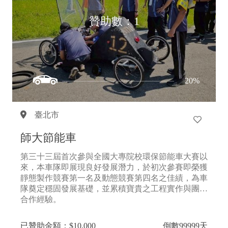
贊助數：1
20%
臺北市
師大節能車
第三十三屆首次參與全國大專院校環保節能車大賽以
來，本車隊即展現良好發展潛力，於初次參賽即榮獲
靜態製作競賽第一名及動態競賽第四名之佳績，為車
隊奠定穩固發展基礎，並累積寶貴之工程實作與團隊
合作經驗。
已贊助金額：$10,000
倒數99999天