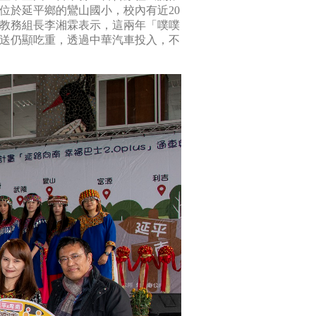
位於延平鄉的鸞山國小，校內有近20
教務組長李湘霖表示，這兩年「噗噗
送仍顯吃重，透過中華汽車投入，不