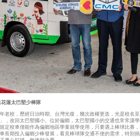
進花蓮太巴塱少棒隊
年老校，歷經日治時期、台灣光復，幾次政權更迭，光是校名至少
」，改回太巴塱國小。位於偏鄉，太巴塱國小的交通也常常讓學
規定校車僅能作為偏鄉地區學童就學使用，只要遇上棒球比賽，
車長期投入偏鄉少棒發展，看見棒球隊交通不便的需求，特別捐