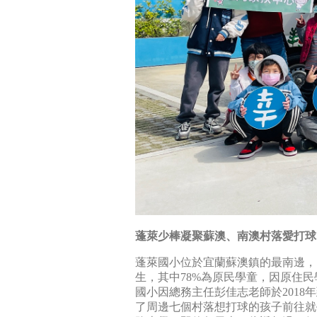
蓬萊少棒凝聚蘇澳、南澳村落愛打球
蓬萊國小位於宜蘭蘇澳鎮的最南邊，
生，其中78%為原民學童，因原住
國小因總務主任彭佳志老師於201
了周邊七個村落想打球的孩子前往就