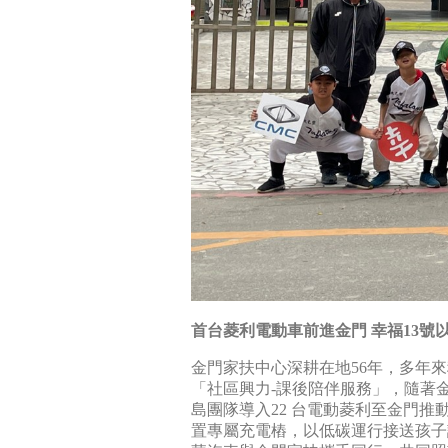
首台菱利電動車前進金門 幸福13號
金門家扶中心深耕在地56年，多年
「社區興力-課後陪伴服務」，隨著
島團隊導入22 台電動菱利至金門
置專屬充電樁，以低碳運行接送孩子