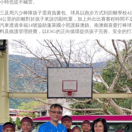
小時也從不喊苦。
三及周六少棒隊孩子需肩負書包、球具以跑步方式到距離學校4
4公里的距離對於孩子來說仍顯吃重，加上外出比賽賽程時間不
汽車透過幸福14號協助蓬萊國小照護蘇澳鎮、南澳鄉喜愛打棒
料及維護管理經費，以ESG的正向循環提供孩子完善、安全的打