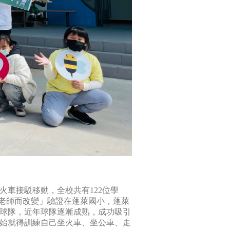
車接駁移動，全校共有122位學
因老師而改變」驗證在蓬萊國小，蓬萊
棒球隊，近年球隊逐漸成熟，成功吸引
始就得訓練自己坐火車、坐公車、走