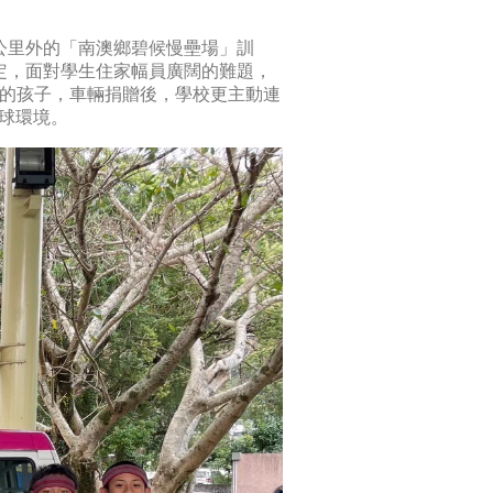
公里外的「南澳鄉碧候慢壘場」訓
定，面對學生住家幅員廣闊的難題，
球的孩子，車輛捐贈後，學校更主動連
球環境。