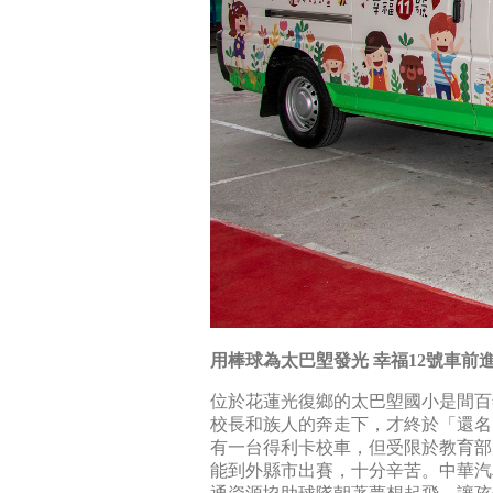
用棒球為太巴塱發光 幸福12號車前
位於花蓮光復鄉的太巴塱國小是間百
校長和族人的奔走下，才終於「還名
有一台得利卡校車，但受限於教育部
能到外縣市出賽，十分辛苦。中華汽