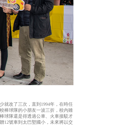
就改了三次，直到1994年，在時任
校棒球隊的小朋友一波三折，校內雖
棒球隊還是得透過公車、火車接駁才
贈12號車到太巴塱國小，未來將以交