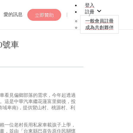
登入
註冊
愛的訊息
立即贊助
一般會員註冊
成為共創夥伴
0號車
車看見偏鄉部落的需求，今年起透過
。這是中華汽車繼花蓮富里鄉後，投
跨域卑南)，提供鸞山村、桃源村、利
賴一位老村長用私家車載孩子上學，
畫，並由「台東縣巴喜告原住民關懷