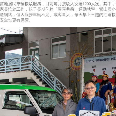
當地居民車輛接駁服務，目前每月接駁人次達1200人次。其中，
家長忙於工作，孩子長期仰賴「噗噗共乘」通勤就學，鸞山國小
送網絡，但因服務車輛不足、載客量大，每天早上三趟的往返接
安全也更有保障。