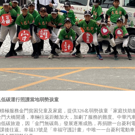
以低碳運行照護當地弱勢孩童
來積極服務金門貧困兒童及家庭，提供326名弱勢孩童「家庭扶
金門大橋開通，車輛往返距離加大，加劇了服務的難度。中華汽車曾
推動低碳旅遊，因「金門無碳島」發展逐漸成熟，再捐贈一台菱利
課後往返。幸福13號是「幸福守護計畫」中唯一一台菱利電動