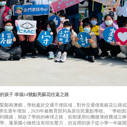
的孩子 幸福14號點亮蘇花往返之路
緊鄰南澳鄉，學校處於交通不便區域，對外交通僅靠蘇花公路或火
民學生逐年增加，2020年被教育部列為原住民重點學校。「學校
8年到職後，開啟了學校的棒球之路，前期運用社團微薄經費成立
學。蓬萊國小雖然沒有招生壓力，但這裡的孩子從小學一年級開