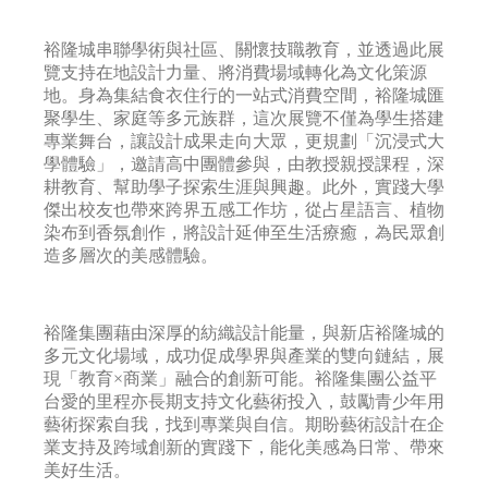
裕隆城串聯學術與社區、關懷技職教育，並透過此展
覽支持在地設計力量、將消費場域轉化為文化策源
地。身為集結食衣住行的一站式消費空間，裕隆城匯
聚學生、家庭等多元族群，這次展覽不僅為學生搭建
專業舞台，讓設計成果走向大眾，更規劃「沉浸式大
學體驗」，邀請高中團體參與，由教授親授課程，深
耕教育、幫助學子探索生涯與興趣。此外，實踐大學
傑出校友也帶來跨界五感工作坊，從占星語言、植物
染布到香氛創作，將設計延伸至生活療癒，為民眾創
造多層次的美感體驗。
裕隆集團藉由深厚的紡織設計能量，與新店裕隆城的
多元文化場域，成功促成學界與產業的雙向鏈結，展
現「教育×商業」融合的創新可能。裕隆集團公益平
台愛的里程亦長期支持文化藝術投入，鼓勵青少年用
藝術探索自我，找到專業與自信。期盼藝術設計在企
業支持及跨域創新的實踐下，能化美感為日常、帶來
美好生活。