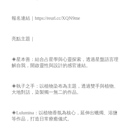
報名連結｜https://reurl.cc/XQN9me
亮點主題｜
◈星本善：結合占星學與心靈探索，透過星盤語言理
解自我，開啟靈性與設計的感官連結。
◈執子之手：以植物染布為主題，透過雙手與植物、
大地對話，染製獨一無二的作品。
◈Lulumina：以植物香氛為核心，延伸出蠟燭、浴鹽
等作品，打造日常療癒儀式。