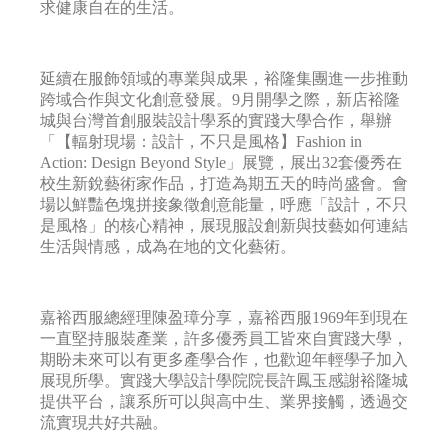
求健康自在的生活。
延續在服飾領域的專業與成果，裕隆集團進一步推動
跨域合作與文化創意發展。9月開學之際，新店裕隆
城與台灣首創服裝設計學系的實踐大學合作，舉辦
「【輻射現場：設計，不只是風格】Fashion in
Action: Design Beyond Style」展覽，展出32套優秀在
校生新銳藝術家作品，打造為期五天的時尚盛會。會
場以鮮豔色塊拼接象徵創意能量，呼應「設計，不只
是風格」的核心精神，展現服設創新與技藝如何連結
生活與情感，成為在地的文化藝術。
嘉裕西服總經理陳盈璋分享，嘉裕西服1969年到現在
一直堅持服裝產業，許多優秀員工皆來自實踐大學，
期盼未來可以有更多產學合作，也歡迎年輕學子加入
展現所學。實踐大學設計學院院長許鳳玉感謝裕隆城
提供平台，讓系所可以與高中生、業界接觸，透過交
流實現共好共融。