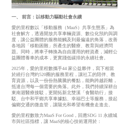
一、 前言：以移動力驅動社會永續
愛的里程數以「移動服務（MaaS）共享生態系」為
社會解方，透過開放共享車輛資源、數位化預約與調
度，讓公益團體的服務能觸及到最偏遠的角落，改善
各地因「移動困難」所產生的醫療、教育與經濟問
題。同時，將車子轉換為自由運用的輕資產，減輕公
益團體養車的成本，更實踐低碳排的永續社會。
2025年，愛的里程數攜手44 家公益夥伴，寫下相當
於繞行台灣約520圈的服務里程，讓社工的陪伴、教
育資源，以及一份份熱騰騰的餐點，能夠跨越距離，
抵達台灣每一個需要的角落。此外，我們持續深耕台
東南迴醫療接駁，更開拓新北雙溪「食醫助行」接
駁、台中和平鄉共享車據點、幸福巴士等服務，接起
偏鄉交通的微血管，讓陽光和希望有機會走進去。
愛的里程數致力MaaS For Good，回應SDG 11 永續城
市與社區指標，讓 MaaS的核心技術運用於：