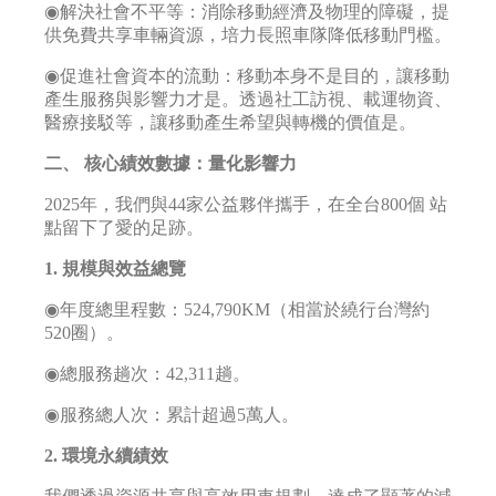
◉解決社會不平等：消除移動經濟及物理的障礙，提
供免費共享車輛資源，培力長照車隊降低移動門檻。
◉促進社會資本的流動：移動本身不是目的，讓移動
產生服務與影響力才是。透過社工訪視、載運物資、
醫療接駁等，讓移動產生希望與轉機的價值是。
二、 核心績效數據：量化影響力
2025年，我們與44家公益夥伴攜手，在全台800個 站
點留下了愛的足跡。
1. 規模與效益總覽
◉年度總里程數：524,790KM（相當於繞行台灣約
520圈）。
◉總服務趟次：42,311趟。
◉服務總人次：累計超過5萬人。
2. 環境永續績效