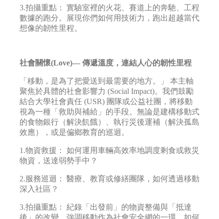
3.拍攝重點： 實驗室裡的火花、賽道上的奔馳、工程
數據的跑分。展現你們如何用技術力，跑出超越當代
想像的韌性里程。
社會關懷(Love)— 傳遞溫度，連結人心的韌性里程
「移動，是為了把愛送到最需要的地方。」 本主軸
聚焦於具體的社會影響力 (Social Impact)。我們鼓勵
結合大學社會責任 (USR) 團隊或公益社團，將移動
視為一種「救助與補給」的手段。無論是建構移動式
的食物銀行（解決飢餓）、執行災後運補（解決孤島
效應），或是偏鄉教育的巡迴。
1.物資救援： 如何運用車輛高效率地調度剩食或救災
物資，送達弱勢手中？
2.服務巡迴： 醫療、教育或修繕團隊，如何透過移動
深入社區？
3.拍攝重點： 紀錄「出發前」的物資整備與「抵達
後」的改變。強調移動作為社會安全網的一環，如何