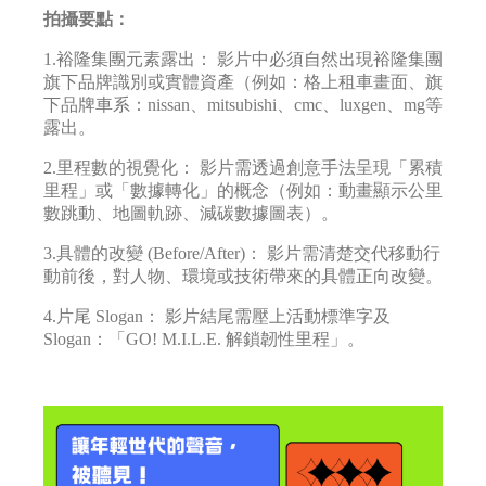
拍攝要點：
1.裕隆集團元素露出： 影片中必須自然出現裕隆集團
旗下品牌識別或實體資產（例如：格上租車畫面、旗
下品牌車系：nissan、mitsubishi、cmc、luxgen、mg等
露出。
2.里程數的視覺化： 影片需透過創意手法呈現「累積
里程」或「數據轉化」的概念（例如：動畫顯示公里
數跳動、地圖軌跡、減碳數據圖表）。
3.具體的改變 (Before/After)： 影片需清楚交代移動行
動前後，對人物、環境或技術帶來的具體正向改變。
4.片尾 Slogan： 影片結尾需壓上活動標準字及
Slogan：「GO! M.I.L.E. 解鎖韌性里程」。