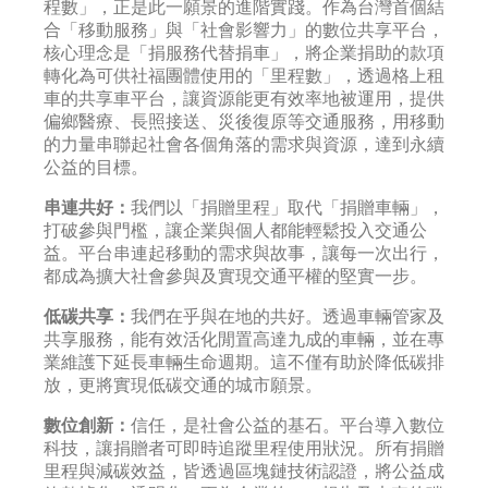
程數」，正是此一願景的進階實踐。作為台灣首個結
合「移動服務」與「社會影響力」的數位共享平台，
核心理念是「捐服務代替捐車」，將企業捐助的款項
轉化為可供社福團體使用的「里程數」，透過格上租
車的共享車平台，讓資源能更有效率地被運用，提供
偏鄉醫療、長照接送、災後復原等交通服務，用移動
的力量串聯起社會各個角落的需求與資源，達到永續
公益的目標。
串連共好：
我們以「捐贈里程」取代「捐贈車輛」，
打破參與門檻，讓企業與個人都能輕鬆投入交通公
益。平台串連起移動的需求與故事，讓每一次出行，
都成為擴大社會參與及實現交通平權的堅實一步。
低碳共享：
我們在乎與在地的共好。透過車輛管家及
共享服務，能有效活化閒置高達九成的車輛，並在專
業維護下延長車輛生命週期。這不僅有助於降低碳排
放，更將實現低碳交通的城市願景。
數位創新：
信任，是社會公益的基石。平台導入數位
科技，讓捐贈者可即時追蹤里程使用狀況。所有捐贈
里程與減碳效益，皆透過區塊鏈技術認證，將公益成