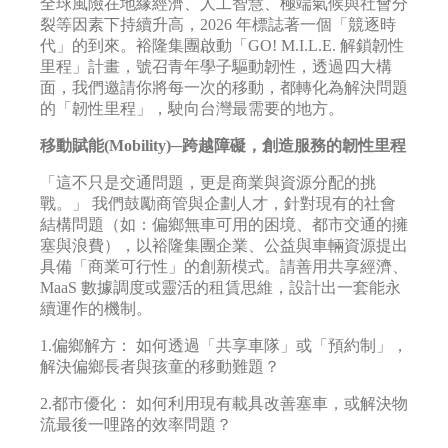
全球風險在地緣經濟、人工智慧、極端氣候與社會分
裂等因素下持續升高，2026 年標誌著一個「競逐時
代」的到來。裕隆集團啟動「GO! M.I.L.E. 解鎖韌性
里程」計畫，號召青年學子驅動韌性，透過四大構
面，我們邀請你將每一次的移動，都轉化為解決問題
的「韌性里程」，駛向台灣最需要的地方。
移動賦能(Mobility)─跨越障礙，創造服務的韌性里程
「這不只是交通問題，更是商業與資源分配的挑
戰。」 我們鼓勵商管與企劃人才，針對現有的社會
結構問題（如：偏鄉無車可用的困境、都市交通的擁
塞與浪費），以裕隆集團企業、公益與車輛資源提出
具備「商業可行性」的創新模式。請善用共享經濟、
MaaS 數據調度或靈活的租賃思維，設計出一套能永
續運作的機制。
1.偏鄉解方： 如何透過「共享車隊」或「預約制」，
解決偏鄉長者與孩童的移動難題？
2.都市優化： 如何利用現有載具改善塞車，或解決物
流最後一哩路的效率問題？