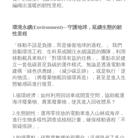
編織出溫暖的韌性里程。
環境永續(Environment)─ 守護地球，延續生態的韌
性里程
「移動不該是負擔，而是修復地球的過程。」 我們
鼓勵環境工程、生科系或關注永續議題的團隊，利用
移動載具來執行「對環境有益的任務」。重點在於建
立一套低碳甚至負碳的運作模式。無論是透過電動車
建構「綠色供應鏈」（減少碳足跡），或是執行「逆
向物流」（將廢棄物載回循環再造），甚至是進入生
態敏感區進行復育。
1.循環經濟：如何利用回頭車或閒置空間，協助載運
海洋廢棄物、農業廢棄物，使其進入回收體系？
2.生態韌性：運用零排放的電動車進入山林或海岸，
進行生物多樣性調查或植樹計畫，確保移動過程「不
留碳痕跡」。
3.拍攝重點：碳盤查數據的視覺化（這趟路省了多少