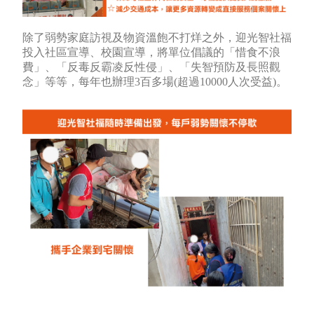
除了弱勢家庭訪視及物資溫飽不打烊之外，迎光智社福
投入社區宣導、校園宣導，將單位倡議的「惜食不浪
費」、
「反毒反霸凌反性侵」、「失智預防及長照觀
念」等等，每年也辦理3百多場(超過10000人次受益)。